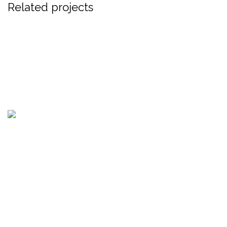
Related projects
FURNITURE
NETUS EU MOLLIS HAC DIGNIS
Consultoría, auditoria de procesos, servicios de
cumplimiento, capacitación presencial o virtual, gestión
de proyectos y mas.
Senda 4 Norte Polígono L casa 2, Residencial San Antonio,
Santa Tecla
Oficina: (+503) 2252 1805