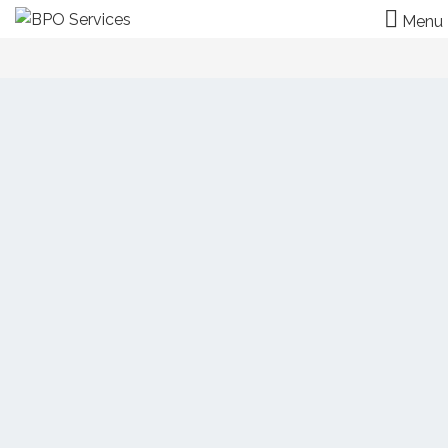
Menu
Optimizamos y hacemos
crecer tu
negocio
CONOCE NUESTROS SERVICIOS