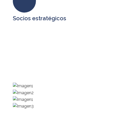
Socios estratégicos
En BPO SERVICES tenemos alianzas
estratégicas con empresas que comparten
nuestra visión, formando un ecosistema que
permite atender los requerimientos de
tecnología, procesos y capital humano que
requieren nuestros clientes para impulsar su
desarrollo.