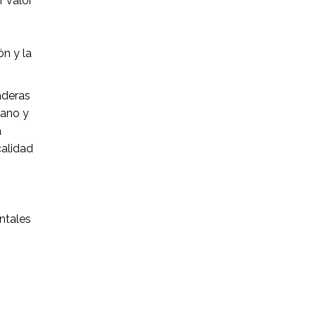
r valor
ón y la
aderas
cano y
a
calidad
ntales