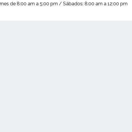
iernes de 8:00 am a 5:00 pm / Sábados: 8:00 am a 12:00 pm
(+503) 2252 1805
Solicita tu cotización