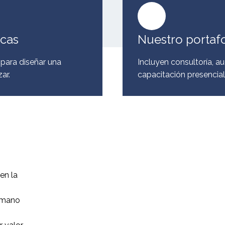
icas
Nuestro portafo
 para diseñar una
Incluyen consultoría, au
ar.
capacitación presencial
en la
humano