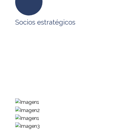
Socios estratégicos
En BPO SERVICES tenemos alianzas
estratégicas con empresas que comparten
nuestra visión, formando un ecosistema que
permite atender los requerimientos de
tecnología, procesos y capital humano que
requieren nuestros clientes para impulsar su
desarrollo.