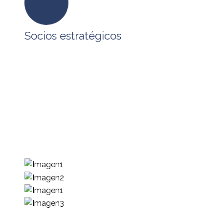
Socios estratégicos
En BPO SERVICES tenemos alianzas
estratégicas con empresas que comparten
nuestra visión, formando un ecosistema que
permite atender los requerimientos de
tecnología, procesos y capital humano que
requieren nuestros clientes para impulsar su
desarrollo.