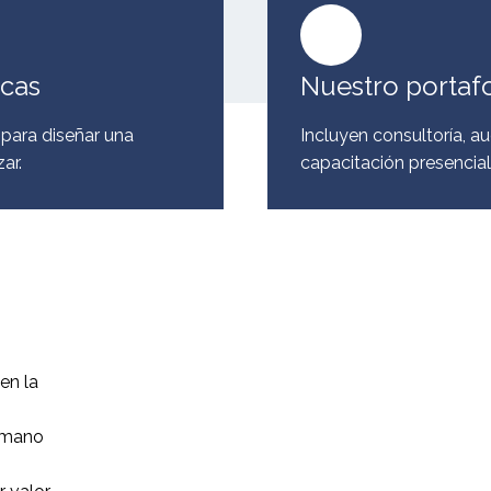
icas
Nuestro portafo
 para diseñar una
Incluyen consultoría, au
ar.
capacitación presencial
en la
humano