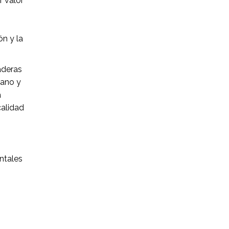
r valor
ón y la
aderas
cano y
a
calidad
ntales