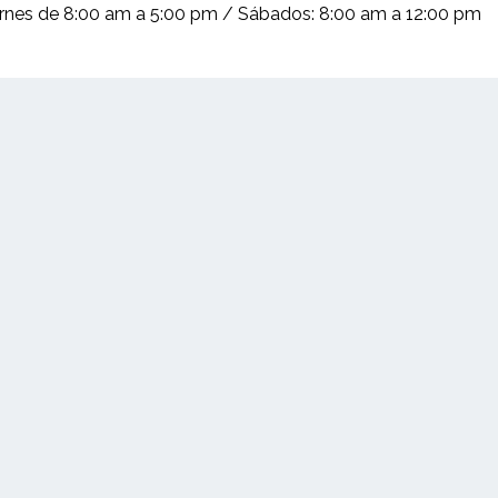
iernes de 8:00 am a 5:00 pm / Sábados: 8:00 am a 12:00 pm
(+503) 2252 1805
Solicita tu cotización