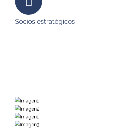
Socios estratégicos
En BPO SERVICES tenemos alianzas
estratégicas con empresas que comparten
nuestra visión, formando un ecosistema que
permite atender los requerimientos de
tecnología, procesos y capital humano que
requieren nuestros clientes para impulsar su
desarrollo.