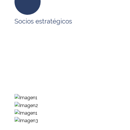
Socios estratégicos
En BPO SERVICES tenemos alianzas
estratégicas con empresas que comparten
nuestra visión, formando un ecosistema que
permite atender los requerimientos de
tecnología, procesos y capital humano que
requieren nuestros clientes para impulsar su
desarrollo.