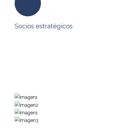
Socios estratégicos
En BPO SERVICES tenemos alianzas
estratégicas con empresas que comparten
nuestra visión, formando un ecosistema que
permite atender los requerimientos de
tecnología, procesos y capital humano que
requieren nuestros clientes para impulsar su
desarrollo.