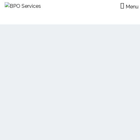
Menu
Optimizamos y hacemos
crecer tu negocio
CONOCE NUESTROS SERVICIOS