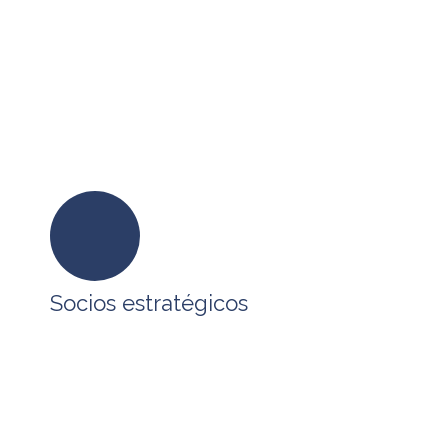
Socios estratégicos
En BPO SERVICES tenemos alianzas
estratégicas con empresas que comparten
nuestra visión, formando un ecosistema que
permite atender los requerimientos de