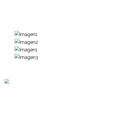
tecnología, procesos y capital humano que
requieren nuestros clientes para impulsar su
desarrollo.
Consultoría, auditoria de procesos, servicios de
cumplimiento, capacitación presencial o virtual, gestión
de proyectos y mas.
Senda 4 Norte Polígono L casa 2, Residencial San Antonio,
Santa Tecla