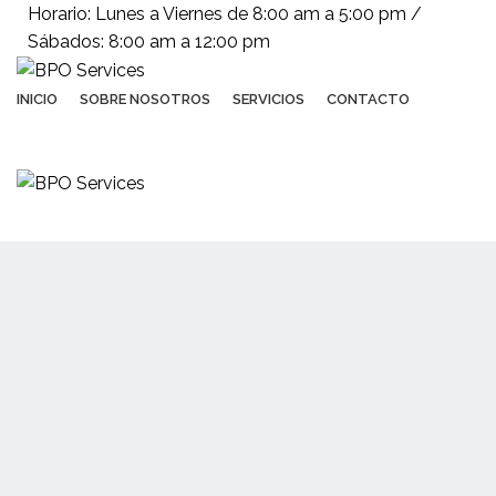
Horario: Lunes a Viernes de 8:00 am a 5:00 pm /
Sábados: 8:00 am a 12:00 pm
INICIO
SOBRE NOSOTROS
SERVICIOS
CONTACTO
(+503) 2252 1805
Solicita tu cotización
Optimizamos y hacemos
crecer tu
negocio
CONOCE NUESTROS SERVICIOS