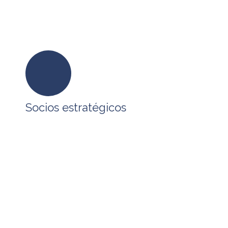
Socios estratégicos
En BPO SERVICES tenemos alianzas
estratégicas con empresas que comparten
nuestra visión, formando un ecosistema que
permite atender los requerimientos de
tecnología, procesos y capital humano que
requieren nuestros clientes para impulsar su
desarrollo.