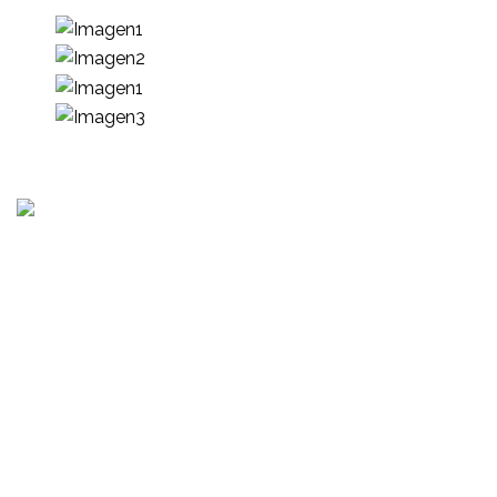
Consultoría, auditoria de procesos, servicios de
cumplimiento, capacitación presencial o virtual, gestión
de proyectos y mas.
Senda 4 Norte Polígono L casa 2, Residencial San Antonio,
Santa Tecla
Oficina: (+503) 2252 1805
Whatsapp: (+503) 6042 2248