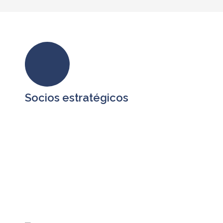
Socios estratégicos
En BPO SERVICES tenemos alianzas
estratégicas con empresas que comparten
nuestra visión, formando un ecosistema que
permite atender los requerimientos de
tecnología, procesos y capital humano que
requieren nuestros clientes para impulsar su
desarrollo.